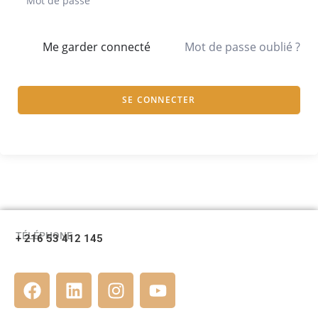
Me garder connecté
Mot de passe oublié ?
SE CONNECTER
TÉLÉPHONE
+ 216 53 412 145