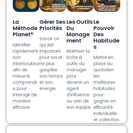
La
Gérer Ses
Les Outils
Le
Méthode
Priorités
Du
Pouvoir
Planet®
Manage
Des
Savoir ce
Ment
Habitude
Identifier
qui est
S
rapidement
important
Maîtriser la
son
pour soi et
boîte à
Mettre en
interlocuteur
ne plus
outils du
place au
afin de
gaspiller
manager
quotidien
mieux le
son temps
pour
les
comprendr
et son
devenir un
meilleures
e pour
énergie.
agent
habitudes
interagir de
d'influence
pour
manière
au sein de
gagner en
efficace.
son équipe.
efficacité
individuelle
et collective.