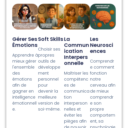
Gérer Ses
Soft Skills
La
Les
Émotions
Commun
Neurosci
Choisir ses
Ication
Ences
Apprendre à
propres
Interpers
mieux gérer
outils de
Comprendr
Onnelle
l'ensemble
développe
e comment
des
ment
Maîtriser les
fonction
émotions
personnel
compétenc
notre
afin de
pour
es de
cerveau afin
gagner en
devenir la
communica
de mieux
intelligence
meilleure
tion
comprendr
émotionnell
version de
interperson
e son
e.
soi-même.
nelles et
propre
éviter les
comportem
pièges afin
ent, sa
de pouvoir
psychologie