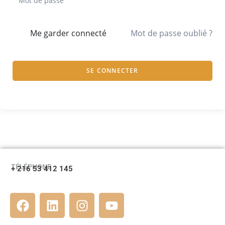
Me garder connecté
Mot de passe oublié ?
SE CONNECTER
TÉLÉPHONE
+ 216 53 412 145