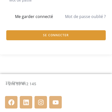
Me garder connecté
Mot de passe oublié ?
SE CONNECTER
TÉLÉPHONE
+ 216 53 412 145