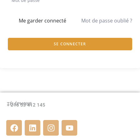
Me garder connecté
Mot de passe oublié ?
SE CONNECTER
TÉLÉPHONE
+ 216 53 412 145